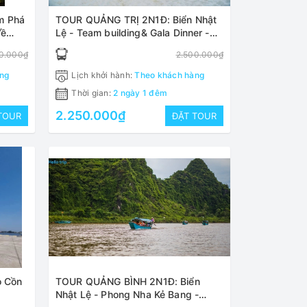
TOUR QUẢNG TRỊ 2N1Đ: Biển Nhật
Về
Lệ - Team building& Gala Dinner -
Phong Nha Kẻ Bàng
0.000₫
2.500.000₫
ng
Lịch khởi hành:
Theo khách hàng
Thời gian:
2 ngày 1 đêm
2.250.000₫
TOUR
ĐẶT TOUR
o Cồn
TOUR QUẢNG BÌNH 2N1Đ: Biển
Nhật Lệ - Phong Nha Kẻ Bang -