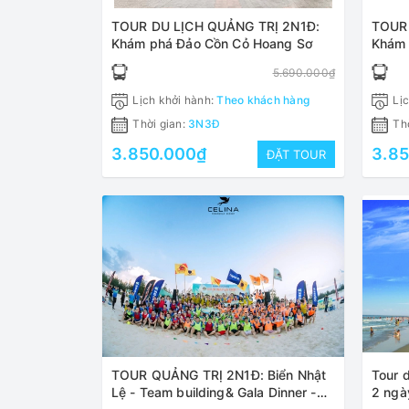
TOUR DU LỊCH QUẢNG TRỊ 2N1Đ:
TOUR
Khám phá Đảo Cồn Cỏ Hoang Sơ
Khám 
Hoan
5.690.000₫
Lịch khởi hành:
Theo khách hàng
Lịc
Thời gian:
3N3Đ
Thờ
3.850.000₫
3.8
ĐẶT TOUR
TOUR QUẢNG TRỊ 2N1Đ: Biển Nhật
Tour 
Lệ - Team building& Gala Dinner -
2 ngà