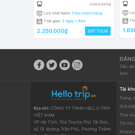
Phong Nha Kẻ Bàng
2.500.000₫
Lịc
Lịch khởi hành:
Theo khách hàng
Thờ
Thời gian:
2 ngày 1 đêm
1.65
2.250.000₫
ĐẶT TOUR
ĐĂNG
Các dea
bạn
Tài kh
Trang 
Giới thi
Địa chỉ:
CÔNG TY TNHH HELLO TRIP
Tour du
VIỆT NAM
VP Hà Tĩnh: Tòa Toyota Phú Tài Đức,
Tin tức
số 15 đường Trần Phú, Phường Thành
Khách 