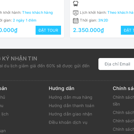
h khởi hành:
Theo khách hàng
Lịch khởi hành:
Theo khách hà
i gian:
2 ngày 1 đêm
Thời gian:
3N2Đ
0.000₫
2.350.000₫
ĐẶT TOUR
ĐẶT 
 KÝ NHẬN TIN
l du lịch giảm giá đến 60% sẽ được gửi đến
oản
Hướng dẫn
Chính sá
chủ
Hướng dẫn mua hàng
Chính sách
tiền
ệu
Hướng dẫn thanh toán
Chính sách
 lịch
Hướng dẫn giao nhận
Chính sác
Điều khoản dịch vụ
Chính sác
sạn