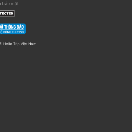
h bảo mật
ởi
Hello Trip Việt Nam