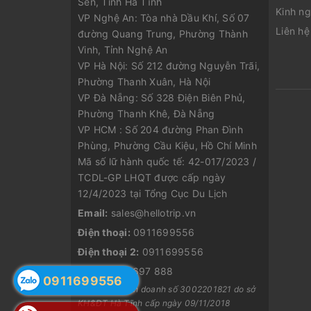
Sen, Tỉnh Hà Tĩnh
Kinh ng
VP Nghệ An: Tòa nhà Dầu Khí, Số 07
Liên hệ
đường Quang Trung, Phường Thành
Vinh, Tỉnh Nghệ An
VP Hà Nội: Số 212 đường Nguyễn Trãi,
Phường Thanh Xuân, Hà Nội
VP Đà Nẵng: Số 328 Điện Biên Phủ,
Phường Thanh Khê, Đà Nẵng
VP HCM : Số 204 đường Phan Đình
Phùng, Phường Cầu Kiệu, Hồ Chí Minh
Mã số lữ hành quốc tế: 42-017/2023 /
TCDL-GP LHQT được cấp ngày
12/4/2023 tại Tổng Cục Du Lịch
Email:
sales@hellotrip.vn
Điện thoại:
0911699556
Điện thoại 2:
0911699556
Zalo:
0816 697 888
0911699556
Giấy phép kinh doanh số 3002201821 do sở
KH&ĐT Hà Tĩnh cấp ngày 09/11/2018