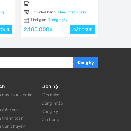
Thành cổ Quảng Trị
ng
Lịch khởi hành:
Theo khách hàng
Thời gian:
Trong ngày
2.100.000₫
TOUR
ĐẶT TOUR
Đăng ký
ch
Liên hệ
 hủy tour - hoàn
Tìm kiếm
Đăng nhập
 đặt tour
Đăng ký
h thanh toán
Giỏ hàng
h vận chuyển