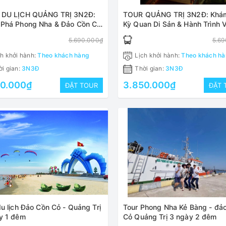
 DU LỊCH QUẢNG TRỊ 3N2Đ:
TOUR QUẢNG TRỊ 3N2Đ: Khám Phá
Phá Phong Nha & Đảo Cồn Cỏ
Kỳ Quan Di Sản & Hành Trình 
g Sơ
Nguồn Ý Nghĩa
5.690.000₫
5.69
h khởi hành:
Theo khách hàng
Lịch khởi hành:
Theo khách hà
i gian:
3N3Đ
Thời gian:
3N3Đ
50.000₫
3.850.000₫
ĐẶT TOUR
ĐẶT 
du lịch Đảo Cồn Cỏ - Quảng Trị
Tour Phong Nha Kẻ Bàng - đả
y 1 đêm
Cỏ Quảng Trị 3 ngày 2 đêm