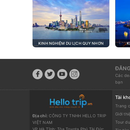
KINH NGHIỆM DU LỊCH QUY NHƠN
K
ĐĂNG
Các dea
bạn
Tài kh
Trang 
Giới thi
Địa chỉ:
CÔNG TY TNHH HELLO TRIP
Tour du
VIỆT NAM
VP Hà Tĩnh: Tòa Toyota Phú Tài Đức,