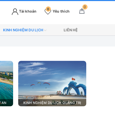
0
0
Tài khoản
Yêu thích
KINH NGHIỆM DU LỊCH
LIÊN HỆ
Ệ AN
KINH NGHIỆM DU LỊCH QUẢNG TRỊ