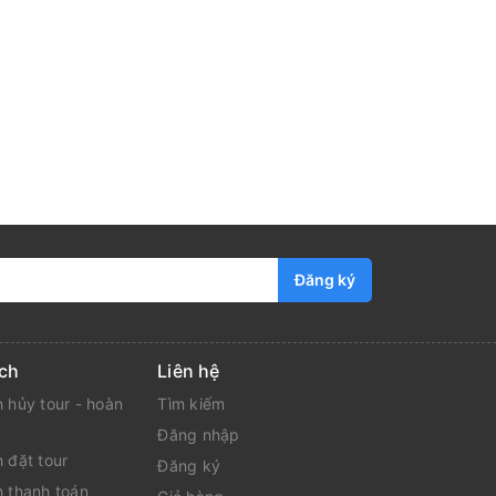
Đăng ký
ch
Liên hệ
 hủy tour - hoàn
Tìm kiếm
Đăng nhập
 đặt tour
Đăng ký
h thanh toán