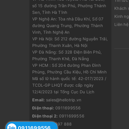
Tin tức
số 15 đường Trần Phú, Phường Thành
Khách 
Sen, Tỉnh Hà Tĩnh
Kinh ng
VP Nghệ An: Tòa nhà Dầu Khí, Số 07
Liên hệ
đường Quang Trung, Phường Thành
Vinh, Tỉnh Nghệ An
VP Hà Nội: Số 212 đường Nguyễn Trãi,
Phường Thanh Xuân, Hà Nội
VP Đà Nẵng: Số 328 Điện Biên Phủ,
Phường Thanh Khê, Đà Nẵng
VP HCM : Số 204 đường Phan Đình
Phùng, Phường Cầu Kiệu, Hồ Chí Minh
Mã số lữ hành quốc tế: 42-017/2023 /
TCDL-GP LHQT được cấp ngày
12/4/2023 tại Tổng Cục Du Lịch
Email:
sales@hellotrip.vn
Điện thoại:
0911699556
Điện thoại 2:
0911699556
Zalo:
0816 697 888
0911699556