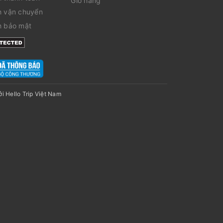
Giỏ hàng
h vận chuyển
h bảo mật
ởi
Hello Trip Việt Nam