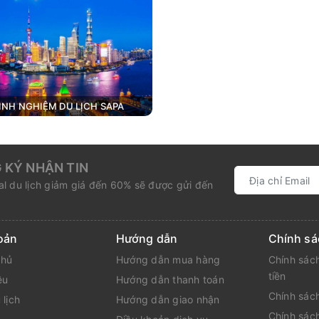
INH NGHIỆM DU LỊCH SAPA
 KÝ NHẬN TIN
l du lịch giảm giá đến 60% sẽ được gửi đến
oản
Hướng dẫn
Chính sá
chủ
Hướng dẫn mua hàng
Chính sách
tiền
ệu
Hướng dẫn thanh toán
Chính sách
 lịch
Hướng dẫn giao nhận
Chính sác