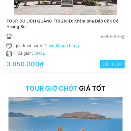
TOUR DU LỊCH QUẢNG TRỊ 2N1Đ: Khám phá Đảo Cồn Cỏ
Hoang Sơ
5.690.000₫
Lịch khởi hành:
Theo khách hàng
Thời gian:
3N3Đ
3.850.000₫
ĐẶT TOUR
TOUR GIỜ CHÓT
GIÁ TỐT