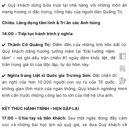
✔️ Quý khách dùng bữa trưa tại nhà hàng với những món ăn
mang hương vị đặc trưng, nồng hậu của người dân Quảng Trị.
Chiều: Lắng đọng tâm linh & Tri ân các Anh hùng
14:00 – Tiếp tục hành trình ý nghĩa:
✔️
Thành Cổ Quảng Trị:
Điểm đến của những linh hồn bất tử.
Quý khách dâng hương tưởng niệm tại "Đài tưởng niệm trung
tâm" – nơi ghi dấu trận chiến 81 ngày đêm khốc liệt, để thêm
trân trọng giá trị của độc lập, tự do hôm nay.
✔️
Nghĩa trang Liệt sĩ Quốc gia Trường Sơn:
Đặt chân đến nơi
an nghỉ của hơn 10.000 người con ưu tú của Tổ quốc. Giữa
không gian tĩnh mịch của ngàn thông, Quý khách nghiêng mình
kính cẩn trước những công lao to lớn của thế hệ cha anh.
KẾT THÚC HÀNH TRÌNH – HẸN GẶP LẠI
17:00 – Chia tay và tiễn khách:
Sau một ngày đong đầy cảm
xúc và những bài học lịch sử quý giá, xe đưa Quý khách về