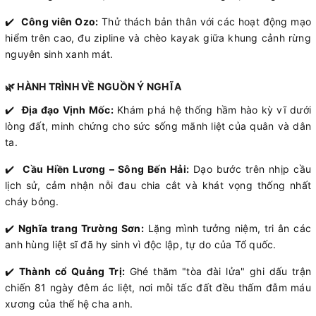
✔️
Công viên Ozo:
Thử thách bản thân với các hoạt động mạo
hiểm trên cao, đu zipline và chèo kayak giữa khung cảnh rừng
nguyên sinh xanh mát.
🌿 HÀNH TRÌNH VỀ NGUỒN Ý NGHĨA
✔️
Địa đạo Vịnh Mốc:
Khám phá hệ thống hầm hào kỳ vĩ dưới
lòng đất, minh chứng cho sức sống mãnh liệt của quân và dân
ta.
✔️
Cầu Hiền Lương – Sông Bến Hải:
Dạo bước trên nhịp cầu
lịch sử, cảm nhận nỗi đau chia cắt và khát vọng thống nhất
cháy bỏng.
✔️
Nghĩa trang Trường Sơn:
Lặng mình tưởng niệm, tri ân các
anh hùng liệt sĩ đã hy sinh vì độc lập, tự do của Tổ quốc.
✔️
Thành cổ Quảng Trị:
Ghé thăm "tòa đài lửa" ghi dấu trận
chiến 81 ngày đêm ác liệt, nơi mỗi tấc đất đều thấm đẫm máu
xương của thế hệ cha anh.