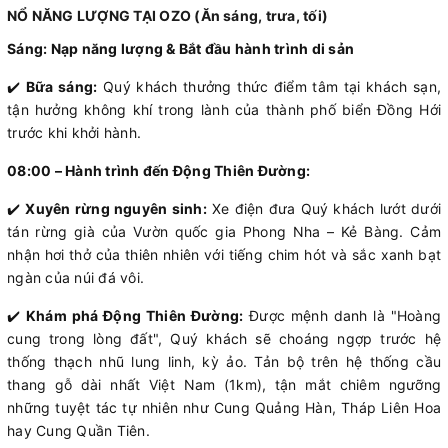
NỔ NĂNG LƯỢNG TẠI OZO (Ăn sáng, trưa, tối)
Sáng: Nạp năng lượng & Bắt đầu hành trình di sản
✔️
Bữa sáng:
Quý khách thưởng thức điểm tâm tại khách sạn,
tận hưởng không khí trong lành của thành phố biển Đồng Hới
trước khi khởi hành.
08:00 – Hành trình đến Động Thiên Đường:
✔️
Xuyên rừng nguyên sinh:
Xe điện đưa Quý khách lướt dưới
tán rừng già của Vườn quốc gia Phong Nha – Kẻ Bàng. Cảm
nhận hơi thở của thiên nhiên với tiếng chim hót và sắc xanh bạt
ngàn của núi đá vôi.
✔️
Khám phá Động Thiên Đường:
Được mệnh danh là "Hoàng
cung trong lòng đất", Quý khách sẽ choáng ngợp trước hệ
thống thạch nhũ lung linh, kỳ ảo. Tản bộ trên hệ thống cầu
thang gỗ dài nhất Việt Nam (1km), tận mắt chiêm ngưỡng
những tuyệt tác tự nhiên như Cung Quảng Hàn, Tháp Liên Hoa
hay Cung Quần Tiên.