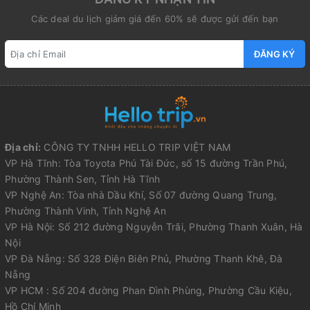
Các deal du lịch giảm giá đến 60% sẽ được gửi đến bạn
ĐĂNG KÝ
Địa chỉ:
CÔNG TY TNHH HELLO TRIP VIỆT NAM
VP Hà Tĩnh: Tòa Toyota Phú Tài Đức, số 15 đường Trần Phú,
Phường Thành Sen, Tỉnh Hà Tĩnh
VP Nghệ An: Tòa nhà Dầu Khí, Số 07 đường Quang Trung,
Phường Thành Vinh, Tỉnh Nghệ An
VP Hà Nội: Số 212 đường Nguyễn Trãi, Phường Thanh Xuân, Hà
Nội
VP Đà Nẵng: Số 328 Điện Biên Phủ, Phường Thanh Khê, Đà
Nẵng
VP HCM : Số 204 đường Phan Đình Phùng, Phường Cầu Kiệu,
Hồ Chí Minh