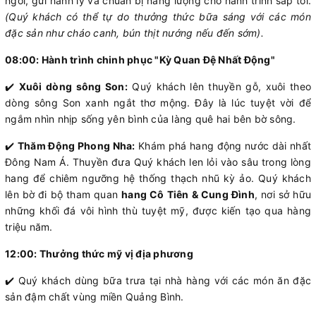
ngơi, gửi hành lý và chuẩn bị năng lượng cho hành trình sắp tới.
(Quý khách có thể tự do thưởng thức bữa sáng với các món
đặc sản như cháo canh, bún thịt nướng nếu đến sớm).
08:00: Hành trình chinh phục "Kỳ Quan Đệ Nhất Động"
✔️
Xuôi dòng sông Son:
Quý khách lên thuyền gỗ, xuôi theo
dòng sông Son xanh ngắt thơ mộng. Đây là lúc tuyệt vời để
ngắm nhìn nhịp sống yên bình của làng quê hai bên bờ sông.
✔️
Thăm Động Phong Nha:
Khám phá hang động nước dài nhất
Đông Nam Á. Thuyền đưa Quý khách len lỏi vào sâu trong lòng
hang để chiêm ngưỡng hệ thống thạch nhũ kỳ ảo. Quý khách
lên bờ đi bộ tham quan
hang Cô Tiên & Cung Đình
, nơi sở hữu
những khối đá vôi hình thù tuyệt mỹ, được kiến tạo qua hàng
triệu năm.
12:00: Thưởng thức mỹ vị địa phương
✔️ Quý khách dùng bữa trưa tại nhà hàng với các món ăn đặc
sản đậm chất vùng miền Quảng Bình.