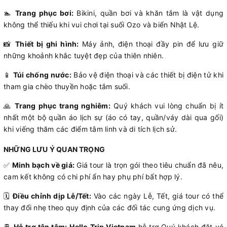
🏊
Trang phục bơi:
Bikini, quần bơi và khăn tắm là vật dụng
không thể thiếu khi vui chơi tại suối Ozo và biển Nhật Lệ.
📸
Thiết bị ghi hình:
Máy ảnh, điện thoại đầy pin để lưu giữ
những khoảnh khắc tuyệt đẹp của thiên nhiên.
📱
Túi chống nước:
Bảo vệ điện thoại và các thiết bị điện tử khi
tham gia chèo thuyền hoặc tắm suối.
🙏
Trang phục trang nghiêm:
Quý khách vui lòng chuẩn bị ít
nhất một bộ quần áo lịch sự (áo có tay, quần/váy dài qua gối)
khi viếng thăm các điểm tâm linh và di tích lịch sử.
NHỮNG LƯU Ý QUAN TRỌNG
✅
Minh bạch về giá:
Giá tour là trọn gói theo tiêu chuẩn đã nêu,
cam kết không có chi phí ẩn hay phụ phí bất hợp lý.
🗓️
Điều chỉnh dịp Lễ/Tết:
Vào các ngày Lễ, Tết, giá tour có thể
thay đổi nhẹ theo quy định của các đối tác cung ứng dịch vụ.
🚆
Hỗ trợ tận tâm:
Hello Trip Vietnam
hỗ trợ Quý khách đặt vé