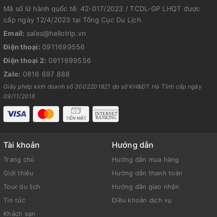
Mã số lữ hành quốc tế: 42-017/2023 / TCDL-GP LHQT được
cấp ngày 12/4/2023 tại Tổng Cục Du Lịch
Email:
sales@hellotrip.vn
Điện thoại:
0911699556
Điện thoại 2:
0911699556
Zalo:
0816 697 888
Giấy phép kinh doanh số 3002201821 do sở KH&ĐT Hà Tĩnh cấp ngày
09/11/2018
Tài khoản
Hướng dẫn
Trang chủ
Hướng dẫn mua hàng
Giới thiệu
Hướng dẫn thanh toán
Tour du lịch
Hướng dẫn giao nhận
Tin tức
Điều khoản dịch vụ
Khách sạn