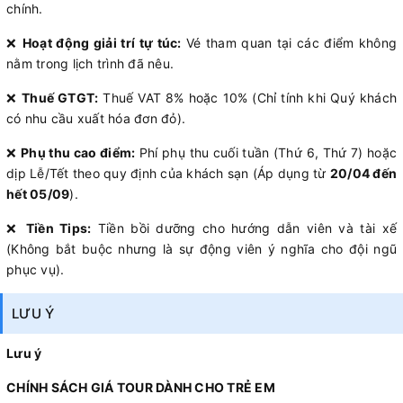
chính.
❌
Hoạt động giải trí tự túc:
Vé tham quan tại các điểm không
nằm trong lịch trình đã nêu.
❌
Thuế GTGT:
Thuế VAT 8% hoặc 10% (Chỉ tính khi Quý khách
có nhu cầu xuất hóa đơn đỏ).
❌
Phụ thu cao điểm:
Phí phụ thu cuối tuần (Thứ 6, Thứ 7) hoặc
dịp Lễ/Tết theo quy định của khách sạn (Áp dụng từ
20/04 đến
hết 05/09
).
❌
Tiền Tips:
Tiền bồi dưỡng cho hướng dẫn viên và tài xế
(Không bắt buộc nhưng là sự động viên ý nghĩa cho đội ngũ
phục vụ).
LƯU Ý
Lưu ý
CHÍNH SÁCH GIÁ TOUR DÀNH CHO TRẺ EM