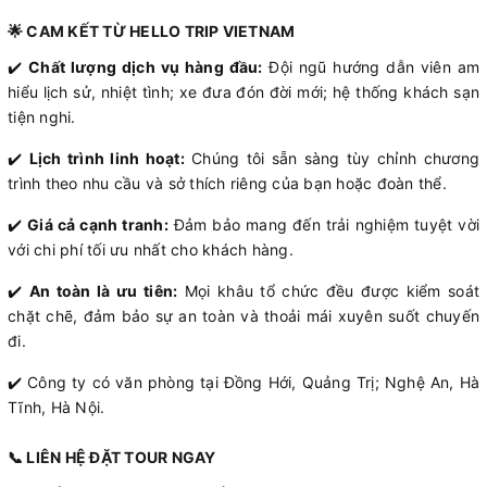
🌟 CAM KẾT TỪ HELLO TRIP VIETNAM
✔️
Chất lượng dịch vụ hàng đầu:
Đội ngũ hướng dẫn viên am
hiểu lịch sử, nhiệt tình; xe đưa đón đời mới; hệ thống khách sạn
tiện nghi.
✔️
Lịch trình linh hoạt:
Chúng tôi sẵn sàng tùy chỉnh chương
trình theo nhu cầu và sở thích riêng của bạn hoặc đoàn thể.
✔️
Giá cả cạnh tranh:
Đảm bảo mang đến trải nghiệm tuyệt vời
với chi phí tối ưu nhất cho khách hàng.
✔️
An toàn là ưu tiên:
Mọi khâu tổ chức đều được kiểm soát
chặt chẽ, đảm bảo sự an toàn và thoải mái xuyên suốt chuyến
đi.
✔️ Công ty có văn phòng tại Đồng Hới, Quảng Trị; Nghệ An, Hà
Tĩnh, Hà Nội.
📞 LIÊN HỆ ĐẶT TOUR NGAY