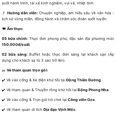
suốt hành trình, tài xế kinh nghiệm, vui vẻ, nhiệt tình.
🚩
Hướng dẫn viên:
Chuyên nghiệp, am hiểu sâu về văn hóa -
lịch sử vùng miền, đồng hành và chăm sóc đoàn suốt tuyến.
🍽️
Ẩm thực:
05 bữa chính:
Thực đơn phong phú, đặc sản địa phương mức
150.000đ/suất
.
02 bữa sáng:
Buffet hoặc thực đơn sáng tại khách sạn (Áp
dụng cho khách sạ từ 3 sao trở lên).
🎫
Vé tham quan trọn gói:
✔️ Vé vào cổng & Xe điện khứ hồi tại
Động Thiên Đường
.
✔️ Vé tham quan & Thuyền rồng khứ hồi tại
Động Phong Nha
.
✔️ Vé vào cổng & Trọn gói trò chơi tại
Công viên Ozo
.
✔️ Vé tham quan di tích
Địa đạo Vịnh Mốc
.