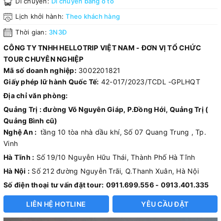
Di chuyển:
Di chuyển bằng ô tô
Lịch khởi hành:
Theo khách hàng
Thời gian:
3N3Đ
CÔNG TY TNHH HELLOTRIP VIỆT NAM - ĐƠN VỊ TỔ CHỨC
TOUR CHUYÊN NGHIỆP
Mã số doanh nghiệp:
3002201821
Giấy phép lữ hành Quốc Tế:
42-017/2023/TCDL -GPLHQT
Địa chỉ văn phòng:
Quảng Trị : đường Võ Nguyên Giáp, P.Đồng Hới, Quảng Trị (
Quảng Bình cũ)
Nghệ An :
tầng 10 tòa nhà dầu khí, Số 07 Quang Trung , Tp.
Vinh
Hà Tĩnh :
Số 19/10 Nguyễn Hữu Thái, Thành Phố Hà Tĩnh
Hà Nội :
Số 212 đường Nguyễn Trãi, Q.Thanh Xuân, Hà Nội
Số điện thoại tư vấn đặt tour:
0911.699.556 - 0913.401.335
LIÊN HỆ HOTLINE
YÊU CẦU ĐẶT