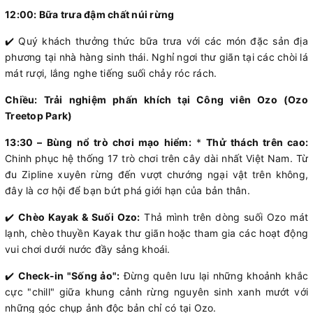
12:00: Bữa trưa đậm chất núi rừng
✔️ Quý khách thưởng thức bữa trưa với các món đặc sản địa
phương tại nhà hàng sinh thái. Nghỉ ngơi thư giãn tại các chòi lá
mát rượi, lắng nghe tiếng suối chảy róc rách.
Chiều: Trải nghiệm phấn khích tại Công viên Ozo (Ozo
Treetop Park)
13:30 – Bùng nổ trò chơi mạo hiểm:
*
Thử thách trên cao:
Chinh phục hệ thống 17 trò chơi trên cây dài nhất Việt Nam. Từ
đu Zipline xuyên rừng đến vượt chướng ngại vật trên không,
đây là cơ hội để bạn bứt phá giới hạn của bản thân.
✔️
Chèo Kayak & Suối Ozo:
Thả mình trên dòng suối Ozo mát
lạnh, chèo thuyền Kayak thư giãn hoặc tham gia các hoạt động
vui chơi dưới nước đầy sảng khoái.
✔️
Check-in "Sống ảo":
Đừng quên lưu lại những khoảnh khắc
cực "chill" giữa khung cảnh rừng nguyên sinh xanh mướt với
những góc chụp ảnh độc bản chỉ có tại Ozo.