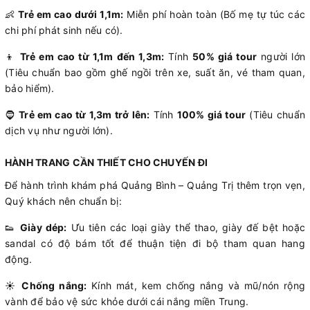
👶
Trẻ em cao dưới 1,1m:
Miễn phí hoàn toàn (Bố mẹ tự túc các
chi phí phát sinh nếu có).
👦
Trẻ em cao từ 1,1m đến 1,3m:
Tính
50% giá tour
người lớn
(Tiêu chuẩn bao gồm ghế ngồi trên xe, suất ăn, vé tham quan,
bảo hiểm).
🧔
Trẻ em cao từ 1,3m trở lên:
Tính
100% giá tour
(Tiêu chuẩn
dịch vụ như người lớn).
HÀNH TRANG CẦN THIẾT CHO CHUYẾN ĐI
Để hành trình khám phá Quảng Bình – Quảng Trị thêm trọn vẹn,
Quý khách nên chuẩn bị:
👟
Giày dép:
Ưu tiên các loại giày thể thao, giày đế bệt hoặc
sandal có độ bám tốt để thuận tiện đi bộ tham quan hang
động.
☀️
Chống nắng:
Kính mát, kem chống nắng và mũ/nón rộng
vành để bảo vệ sức khỏe dưới cái nắng miền Trung.