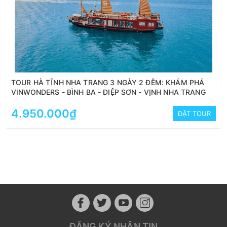
TOUR HÀ TĨNH NHA TRANG 3 NGÀY 2 ĐÊM: KHÁM PHÁ
VINWONDERS - BÌNH BA - ĐIỆP SƠN - VỊNH NHA TRANG
4.950.000₫
ĐẶT TOUR
ĐĂNG KÝ NHẬN TIN