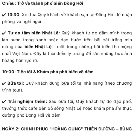
Chiều: Trở về thành phố biển Đồng Hới
✔️
13:30:
Xe đưa Quý khách về khách sạn tại Đồng Hới để nhận
phòng và nghỉ ngơi.
✔️
Tự do tắm biển Nhật Lệ:
Quý khách tự do đắm mình trong
làn nước trong xanh hoặc dạo bước trên bãi cát trắng mịn
màng của
biển Nhật Lệ
– một trong những bãi biển thơ mộng
nhất Việt Nam. Đây là thời điểm lý tưởng để săn những bức ảnh
hoàng hôn rực rỡ.
19:00: Tiệc tối & Khám phá phố biển về đêm
✔️
Bữa tối:
Quý khách dùng bữa tối tại nhà hàng (theo chương
trình tour).
✔️
Trải nghiệm thêm:
Sau bữa tối, Quý khách tự do dạo phố,
thưởng thức cafe bên bờ sông Nhật Lệ hoặc khám phá ẩm thực
đường phố Đồng Hới về đêm.
NGÀY 2: CHINH PHỤC "HOÀNG CUNG" THIÊN ĐƯỜNG – BÙNG