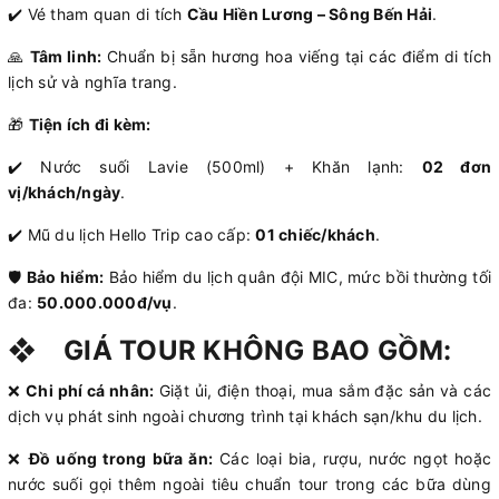
✔️ Vé tham quan di tích
Cầu Hiền Lương – Sông Bến Hải
.
🙏
Tâm linh:
Chuẩn bị sẵn hương hoa viếng tại các điểm di tích
lịch sử và nghĩa trang.
🎁
Tiện ích đi kèm:
✔️ Nước suối Lavie (500ml) + Khăn lạnh:
02 đơn
vị/khách/ngày
.
✔️ Mũ du lịch Hello Trip cao cấp:
01 chiếc/khách
.
🛡️
Bảo hiểm:
Bảo hiểm du lịch quân đội MIC, mức bồi thường tối
đa:
50.000.000đ/vụ
.
❖
GIÁ TOUR KHÔNG BAO GỒM:
❌
Chi phí cá nhân:
Giặt ủi, điện thoại, mua sắm đặc sản và các
dịch vụ phát sinh ngoài chương trình tại khách sạn/khu du lịch.
❌
Đồ uống trong bữa ăn:
Các loại bia, rượu, nước ngọt hoặc
nước suối gọi thêm ngoài tiêu chuẩn tour trong các bữa dùng