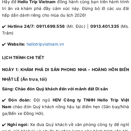
Hãy để
Hello Trip Vietnam
đồng hành cùng bạn trên hành trình
tri ân và khám phá đầy cảm xúc này. Đừng bỏ lỡ các ưu đãi
hấp dẫn dành riêng cho mùa du lịch 2026!
✔️
Hotline 24/7:
0911.699.556
(Mr. Đức) |
0913.401.335
(Ms.
Trâm)
✔️
Website:
hellotripvietnam.vn
LỊCH TRÌNH CHI TIẾT
NGÀY 1: KHÁM PHÁ DI SẢN PHONG NHA – HOÀNG HÔN BIỂN
NHẬT LỆ (Ăn trưa, tối)
Sáng: Chào đón Quý khách đến với mảnh đất Di sản
✔️
Đón đoàn:
Đội ngũ
HDV Công ty TNHH Hello Trip Việt
Nam
chào đón Quý khách nồng hậu tại điểm hẹn (Sân bay/Nhà
ga/Bến xe Đồng Hới).
✔️
Nghỉ ngơi:
Xe đưa Quý khách về văn phòng công ty để nghỉ