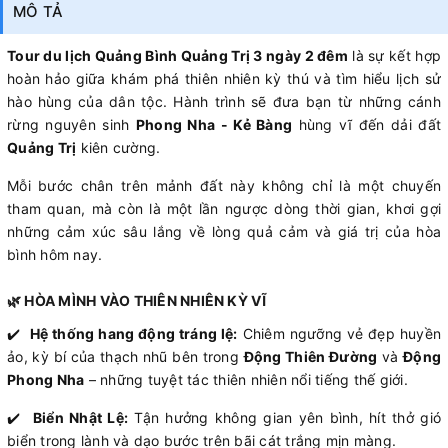
MÔ TẢ
Tour du lịch Quảng Bình Quảng Trị 3 ngày 2 đêm
là sự kết hợp
hoàn hảo giữa khám phá thiên nhiên kỳ thú và tìm hiểu lịch sử
hào hùng của dân tộc. Hành trình sẽ đưa bạn từ những cánh
rừng nguyên sinh
Phong Nha - Kẻ Bàng
hùng vĩ đến dải đất
Quảng Trị
kiên cường.
Mỗi bước chân trên mảnh đất này không chỉ là một chuyến
tham quan, mà còn là một lần ngược dòng thời gian, khơi gợi
những cảm xúc sâu lắng về lòng quả cảm và giá trị của hòa
bình hôm nay.
🌿 HÒA MÌNH VÀO THIÊN NHIÊN KỲ VĨ
✔️
Hệ thống hang động tráng lệ:
Chiêm ngưỡng vẻ đẹp huyền
ảo, kỳ bí của thạch nhũ bên trong
Động Thiên Đường
và
Động
Phong Nha
– những tuyệt tác thiên nhiên nổi tiếng thế giới.
✔️
Biển Nhật Lệ:
Tận hưởng không gian yên bình, hít thở gió
biển trong lành và dạo bước trên bãi cát trắng mịn màng.