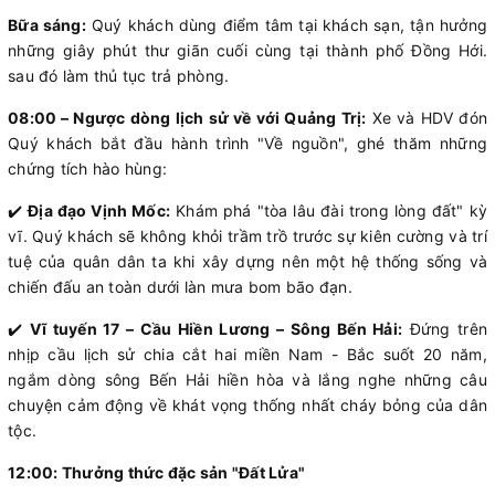
Bữa sáng:
Quý khách dùng điểm tâm tại khách sạn, tận hưởng
những giây phút thư giãn cuối cùng tại thành phố Đồng Hới.
sau đó làm thủ tục trả phòng.
08:00 – Ngược dòng lịch sử về với Quảng Trị:
Xe và HDV đón
Quý khách bắt đầu hành trình "Về nguồn", ghé thăm những
chứng tích hào hùng:
✔️
Địa đạo Vịnh Mốc:
Khám phá "tòa lâu đài trong lòng đất" kỳ
vĩ. Quý khách sẽ không khỏi trầm trồ trước sự kiên cường và trí
tuệ của quân dân ta khi xây dựng nên một hệ thống sống và
chiến đấu an toàn dưới làn mưa bom bão đạn.
✔️
Vĩ tuyến 17 – Cầu Hiền Lương – Sông Bến Hải:
Đứng trên
nhịp cầu lịch sử chia cắt hai miền Nam - Bắc suốt 20 năm,
ngắm dòng sông Bến Hải hiền hòa và lắng nghe những câu
chuyện cảm động về khát vọng thống nhất cháy bỏng của dân
tộc.
12:00: Thưởng thức đặc sản "Đất Lửa"