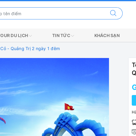
TOUR DU LỊCH
TIN TỨC
KHÁCH SẠN
 Cỏ - Quảng Trị 2 ngày 1 đêm
T
Q
G
Hà