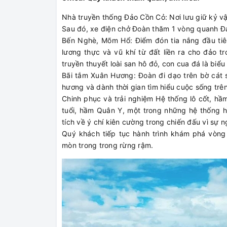
Nhà truyền thống Đảo Cồn Cỏ: Nơi lưu giữ kỷ vậ
Sau đó, xe điện chở Đoàn thăm 1 vòng quanh Đ
Bến Nghè, Mõm Hổ: Điểm đón tia nắng đầu tiên 
lương thực và vũ khí từ đất liền ra cho đảo 
truyền thuyết loài san hô đỏ, con cua đá là biểu
Bãi tắm Xuân Hương: Đoàn đi dạo trên bờ cát 
hương và dành thời gian tìm hiểu cuộc sống trê
Chinh phục và trải nghiệm Hệ thống lô cốt, h
tuổi, hầm Quân Y, một trong những hệ thống 
tích về ý chí kiên cường trong chiến đấu vì sự 
Quý khách tiếp tục hành trình khám phá vòn
mòn trong trong rừng rậm.