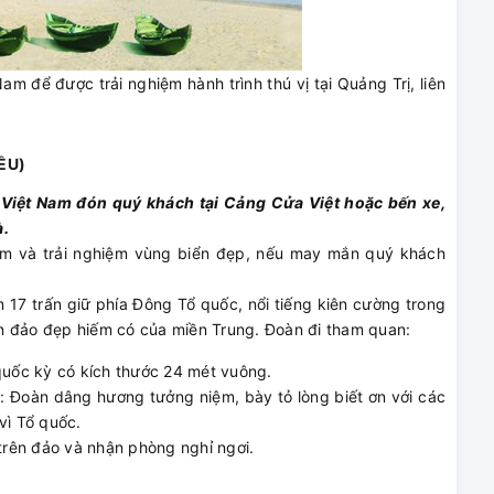
am để được trải nghiệm hành trình thú vị tại Quảng Trị, liên
ỀU)
 Việt Nam đón quý khách tại Cảng Cửa Việt hoặc bến xe,
à.
gắm và trải nghiệm vùng biển đẹp, nếu may mắn quý khách
n 17 trấn giữ phía Đông Tổ quốc, nổi tiếng kiên cường trong
n đảo đẹp hiếm có của miền Trung. Đoàn đi tham quan:
quốc kỳ có kích thước 24 mét vuông.
ỏ: Đoàn dâng hương tưởng niệm, bày tỏ lòng biết ơn với các
vì Tổ quốc.
rên đảo và nhận phòng nghỉ ngơi.