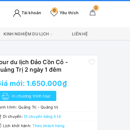
0
0
Tài khoản
Yêu thích
KINH NGHIỆM DU LỊCH
LIÊN HỆ
our du lịch Đảo Cồn Cỏ -
uảng Trị 2 ngày 1 đêm
iá mới:
1.650.000₫
In chương trình tour
nh trình:
Quảng Trị - Quảng trị
Di chuyển:
Di chuyển bằng ô tô
Lịch khởi hành:
Theo khách hàng