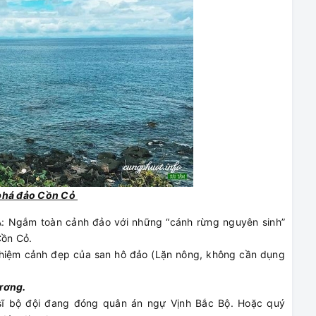
 phá đảo Cồn Cỏ
A: Ngắm toàn cảnh đảo với những “cánh rừng nguyên sinh”
Cồn Cỏ.
nghiệm cảnh đẹp của san hô đảo (Lặn nông, không cần dụng
hương.
 sĩ bộ đội đang đóng quân án ngự Vịnh Bắc Bộ. Hoặc quý