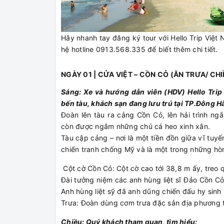
Hãy nhanh tay đăng ký tour với Hello Trip Việt N
hệ hotline 0913.568.335 để biết thêm chi tiết.
NGÀY 01 | CỬA VIỆT – CỒN CỎ (ĂN TRƯA/ CHI
Sáng: Xe và hướng dẫn viên (HDV) Hello Trip
bến tàu, khách sạn đang lưu trú tại TP.Đông H
Đoàn lên tàu ra cảng Cồn Cỏ, lên hải trình n
còn được ngắm những chú cá heo xinh xắn.
Tàu cập cảng – nơi là một tiền đồn giữa vĩ tuyế
chiến tranh chống Mỹ và là một trong những hò
Cột cờ Cồn Cỏ: Cột cờ cao tới 38,8 m ấy, treo 
Đài tưởng niệm các anh hùng liệt sĩ Đảo Cồn C
Anh hùng liệt sỹ đã anh dũng chiến đấu hy sinh 
Trưa: Đoàn dùng cơm trưa đặc sản địa phương t
Chiều: Quý khách tham quan, tìm hiểu: