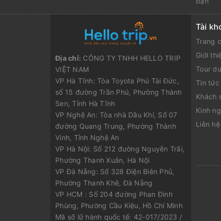
bạn
Tài kh
Trang 
Giới thi
Địa chỉ:
CÔNG TY TNHH HELLO TRIP
Tour du
VIỆT NAM
VP Hà Tĩnh: Tòa Toyota Phú Tài Đức,
Tin tức
số 15 đường Trần Phú, Phường Thành
Khách 
Sen, Tỉnh Hà Tĩnh
Kinh ng
VP Nghệ An: Tòa nhà Dầu Khí, Số 07
Liên hệ
đường Quang Trung, Phường Thành
Vinh, Tỉnh Nghệ An
VP Hà Nội: Số 212 đường Nguyễn Trãi,
Phường Thanh Xuân, Hà Nội
VP Đà Nẵng: Số 328 Điện Biên Phủ,
Phường Thanh Khê, Đà Nẵng
VP HCM : Số 204 đường Phan Đình
Phùng, Phường Cầu Kiệu, Hồ Chí Minh
Mã số lữ hành quốc tế: 42-017/2023 /