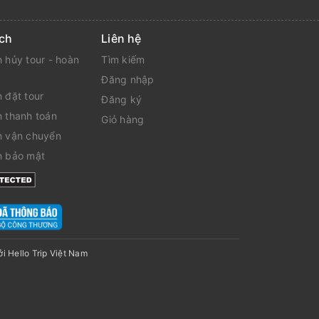
ch
Liên hệ
 hủy tour - hoàn
Tìm kiếm
Đăng nhập
 đặt tour
Đăng ký
h thanh toán
Giỏ hàng
h vận chuyển
h bảo mật
ởi
Hello Trip Việt Nam