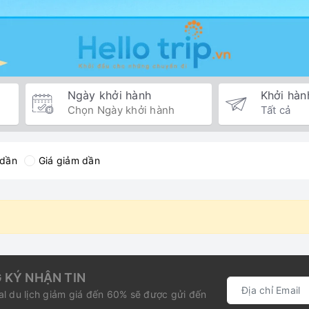
Ngày khởi hành
Khởi hàn
 dần
Giá giảm dần
 KÝ NHẬN TIN
l du lịch giảm giá đến 60% sẽ được gửi đến