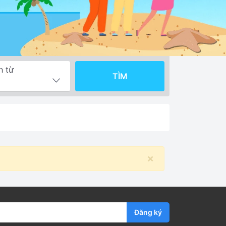
h từ
TÌM
×
Đăng ký