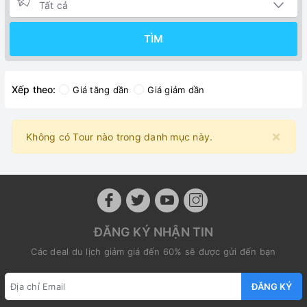
TÌM
Xếp theo:
Giá tăng dần
Giá giảm dần
×
Không có Tour nào trong danh mục này.
ĐĂNG KÝ NHẬN TIN
Các deal du lịch giảm giá đến 60% sẽ được gửi đến bạn
ĐĂNG KÝ