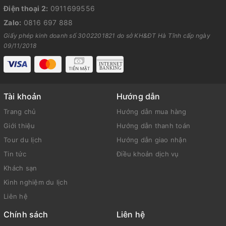
Điện thoại 2:
0911699556
Zalo:
0816 697 888
Giấy phép kinh doanh số 3002201821 do sở KH&ĐT Hà Tĩnh cấp ngày
09/11/2018
Tài khoản
Hướng dẫn
Trang chủ
Hướng dẫn mua hàng
Giới thiệu
Hướng dẫn thanh toán
Tour du lịch
Hướng dẫn giao nhận
Tin tức
Điều khoản dịch vụ
Khách sạn
Kinh nghiệm du lịch
Liên hệ
Chính sách
Liên hệ