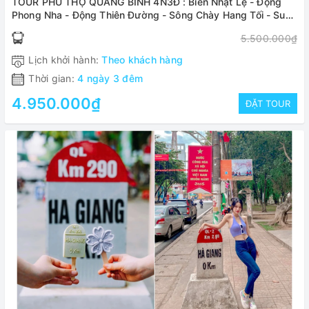
TOUR PHÚ THỌ QUẢNG BÌNH 4N3Đ : Biển Nhật Lệ - Động
Phong Nha - Động Thiên Đường - Sông Chày Hang Tối - Suối
Nước Moọc - Mộ Bác Giáp 4N3Đ
5.500.000₫
Lịch khởi hành:
Theo khách hàng
Thời gian:
4 ngày 3 đêm
4.950.000₫
ĐẶT TOUR