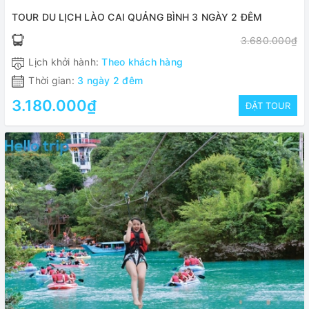
TOUR DU LỊCH LÀO CAI QUẢNG BÌNH 3 NGÀY 2 ĐÊM
3.680.000₫
Lịch khởi hành:
Theo khách hàng
Thời gian:
3 ngày 2 đêm
3.180.000₫
ĐẶT TOUR