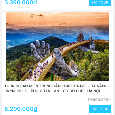
3.390.000₫
ĐẶT TOUR
TOUR DI SẢN MIỀN TRUNG ĐẲNG CẤP: HÀ NỘI – ĐÀ NẴNG –
BÀ NÀ HILLS – PHỐ CỔ HỘI AN – CỐ ĐÔ HUẾ – HÀ NỘI
10.990.000₫
8.290.000₫
ĐẶT TOUR