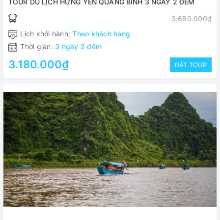
TOUR DU LỊCH HƯNG YÊN QUẢNG BÌNH 3 NGÀY 2 ĐÊM
3.680.000₫
Lịch khởi hành:
Theo khách hàng
Thời gian:
3 ngày 2 đêm
3.180.000₫
ĐẶT TOUR