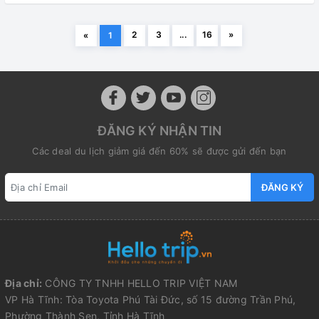
2
3
...
16
»
«
1
ĐĂNG KÝ NHẬN TIN
Các deal du lịch giảm giá đến 60% sẽ được gửi đến bạn
ĐĂNG KÝ
Địa chỉ:
CÔNG TY TNHH HELLO TRIP VIỆT NAM
VP Hà Tĩnh: Tòa Toyota Phú Tài Đức, số 15 đường Trần Phú,
Phường Thành Sen, Tỉnh Hà Tĩnh