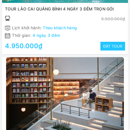
TOUR LÀO CAI QUẢNG BÌNH 4 NGÀY 3 ĐÊM TRỌN GÓI
5.500.000₫
Lịch khởi hành:
Theo khách hàng
Thời gian:
4 ngày 3 đêm
4.950.000₫
ĐẶT TOUR