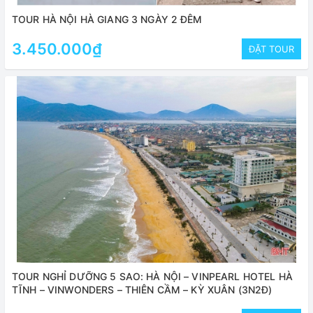
TOUR HÀ NỘI HÀ GIANG 3 NGÀY 2 ĐÊM
3.450.000₫
ĐẶT TOUR
TOUR NGHỈ DƯỠNG 5 SAO: HÀ NỘI – VINPEARL HOTEL HÀ
TĨNH – VINWONDERS – THIÊN CẦM – KỲ XUÂN (3N2Đ)