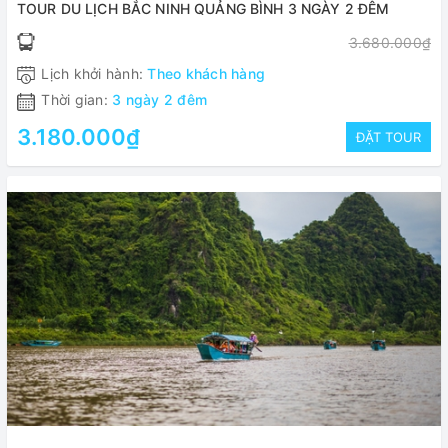
TOUR DU LỊCH BẮC NINH QUẢNG BÌNH 3 NGÀY 2 ĐÊM
3.680.000₫
Lịch khởi hành:
Theo khách hàng
Thời gian:
3 ngày 2 đêm
3.180.000₫
ĐẶT TOUR