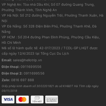
VP Nghệ An: Tòa nhà Dầu Khí, Số 07 đường Quang Trung,
Phường Thành Vinh, Tỉnh Nghệ An
VP Hà Nội: Số 212 đường Nguyễn Trãi, Phường Thanh Xuân, Hà
Nội
VP Đà Nẵng: Số 328 Điện Biên Phủ, Phường Thanh Khê, Đà
Nẵng
VP HCM : Số 204 đường Phan Đình Phùng, Phường Cầu Kiệu,
Hồ Chí Minh
Mã số lữ hành quốc tế: 42-017/2023 / TCDL-GP LHQT được
cấp ngày 12/4/2023 tại Tổng Cục Du Lịch
Email:
sales@hellotrip.vn
Điện thoại:
0911699556
Điện thoại 2:
0911699556
Zalo:
0816 697 888
Giấy phép kinh doanh số 3002201821 do sở KH&ĐT Hà Tĩnh cấp ngày
09/11/2018