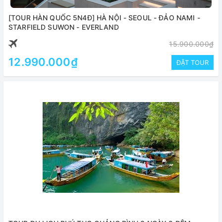
[TOUR HÀN QUỐC 5N4Đ] HÀ NỘI - SEOUL - ĐẢO NAMI -
STARFIELD SUWON - EVERLAND
15.900.000₫
12.990.000₫
ĐẶT TOUR