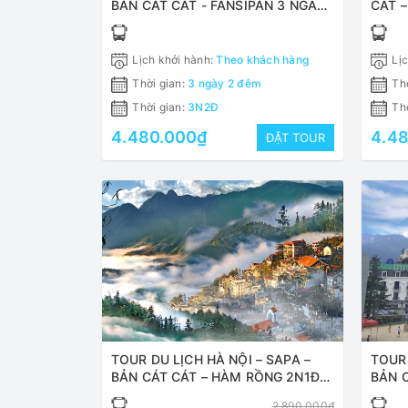
BẢN CÁT CÁT - FANSIPAN 3 NGÀY
CÁT –
2 ĐÊM
Lịch khởi hành:
Theo khách hàng
Lịc
Thời gian:
3 ngày 2 đêm
Thờ
Thời gian:
3N2Đ
Thờ
4.480.000₫
4.4
ĐẶT TOUR
TOUR DU LỊCH HÀ NỘI – SAPA –
TOUR 
BẢN CÁT CÁT – HÀM RỒNG 2N1Đ
BẢN 
TRỌN GÓI
2.890.000₫