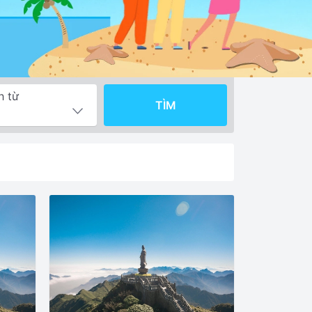
h từ
TÌM