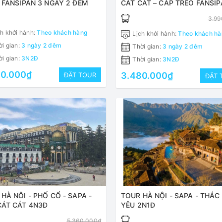
 FANSIPAN 3 NGÀY 2 ĐÊM
CÁT CÁT – CÁP TREO FANSI
3N2Đ TRỌN GÓI
3.99
h khởi hành:
Theo khách hàng
Lịch khởi hành:
Theo khách hà
i gian:
3 ngày 2 đêm
Thời gian:
3 ngày 2 đêm
i gian:
3N2Đ
Thời gian:
3N2Đ
80.000₫
3.480.000₫
ĐẶT TOUR
ĐẶT 
HÀ NÔI - PHỐ CỔ - SAPA -
TOUR HÀ NỘI - SAPA - THÁC
CÁT CÁT 4N3Đ
YÊU 2N1Đ
5.360.000₫