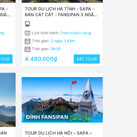
PA -
TOUR DU LỊCH HÀ TĨNH - SAPA -
NGÀY
BẢN CÁT CÁT - FANSIPAN 3 NGÀY
2 ĐÊM
ng
Lịch khởi hành:
Theo khách hàng
Thời gian:
3 ngày 2 đêm
Thời gian:
3N2Đ
4.480.000₫
TOUR
ĐẶT TOUR
BẢN
TOUR DU LỊCH HÀ NỘI – SAPA –