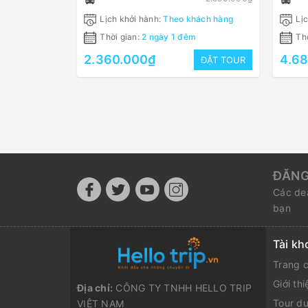
Lịch khởi hành:
Theo khách hàng
Lịc
Thời gian:
2 ngày 1 đêm
Thờ
2.360.000₫
4.6
ĐẶT TOUR
ĐĂNG
Các dea
bạn
Tài kh
Trang 
Giới thi
Địa chỉ:
CÔNG TY TNHH HELLO TRIP
Tour du
VIỆT NAM