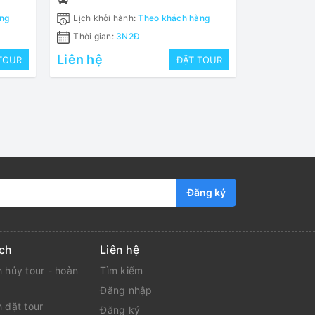
ng
Lịch khởi hành:
Theo khách hàng
Thời gian:
3N2Đ
Liên hệ
TOUR
ĐẶT TOUR
Đăng ký
ch
Liên hệ
 hủy tour - hoàn
Tìm kiếm
Đăng nhập
 đặt tour
Đăng ký