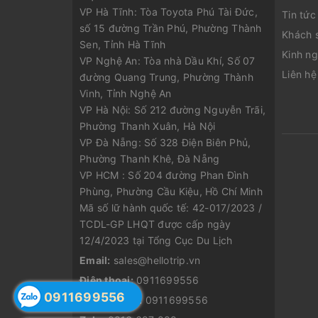
VP Hà Tĩnh: Tòa Toyota Phú Tài Đức,
Tin tức
số 15 đường Trần Phú, Phường Thành
Khách 
Sen, Tỉnh Hà Tĩnh
Kinh ng
VP Nghệ An: Tòa nhà Dầu Khí, Số 07
Liên hệ
đường Quang Trung, Phường Thành
Vinh, Tỉnh Nghệ An
VP Hà Nội: Số 212 đường Nguyễn Trãi,
Phường Thanh Xuân, Hà Nội
VP Đà Nẵng: Số 328 Điện Biên Phủ,
Phường Thanh Khê, Đà Nẵng
VP HCM : Số 204 đường Phan Đình
Phùng, Phường Cầu Kiệu, Hồ Chí Minh
Mã số lữ hành quốc tế: 42-017/2023 /
TCDL-GP LHQT được cấp ngày
12/4/2023 tại Tổng Cục Du Lịch
Email:
sales@hellotrip.vn
Điện thoại:
0911699556
0911699556
Điện thoại 2:
0911699556