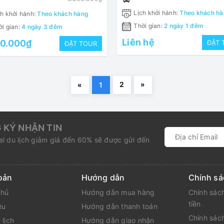
Lịch khởi hành:
Theo khách hà
h khởi hành:
Theo khách hàng
Thời gian:
2 ngày 1 đêm
i gian:
4 ngày 3 đêm
Liên hệ
80.000₫
ĐẶT 
ĐẶT TOUR
2
»
«
1
 KÝ NHẬN TIN
l du lịch giảm giá đến 60% sẽ được gửi đến
oản
Hướng dẫn
Chính sá
chủ
Hướng dẫn mua hàng
Chính sách
tiền
ệu
Hướng dẫn thanh toán
Chính sách
 lịch
Hướng dẫn giao nhận