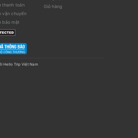
h thanh toán
Giỏ hàng
h vận chuyển
h bảo mật
ởi
Hello Trip Việt Nam