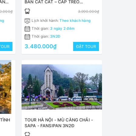
PAN
BẢN CÁT CÁT – CÁP TREO
FANSIPAN 3N2Đ TRỌN GÓI
0.000₫
3.990.000₫
ng
Lịch khởi hành:
Theo khách hàng
Thời gian:
3 ngày 2 đêm
Thời gian:
3N2Đ
3.480.000₫
TOUR
ĐẶT TOUR
 TÌNH
TOUR HÀ NỘI - MÙ CÀNG CHẢI -
SAPA - FANSIPAN 3N2Đ