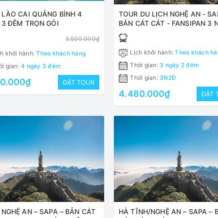
 LÀO CAI QUẢNG BÌNH 4
TOUR DU LỊCH NGHỆ AN - SA
 3 ĐÊM TRỌN GÓI
BẢN CÁT CÁT - FANSIPAN 3 
2 ĐÊM
5.500.000₫
Lịch khởi hành:
Theo khách hà
h khởi hành:
Theo khách hàng
Thời gian:
3 ngày 2 đêm
i gian:
4 ngày 3 đêm
Thời gian:
3N2Đ
50.000₫
ĐẶT TOUR
4.480.000₫
ĐẶT 
NGHỆ AN – SAPA – BẢN CÁT
HÀ TĨNH/NGHỆ AN – SAPA – 