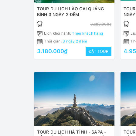
TOUR DU LỊCH LÀO CAI QUẢNG
TOUR
BÌNH 3 NGÀY 2 ĐÊM
NGÀY
3.680.000₫
Lịch khởi hành:
Theo khách hàng
Lịc
Thời gian:
3 ngày 2 đêm
Thờ
3.180.000₫
4.9
ĐẶT TOUR
TOUR DU LỊCH HÀ TĨNH - SAPA -
TOUR 