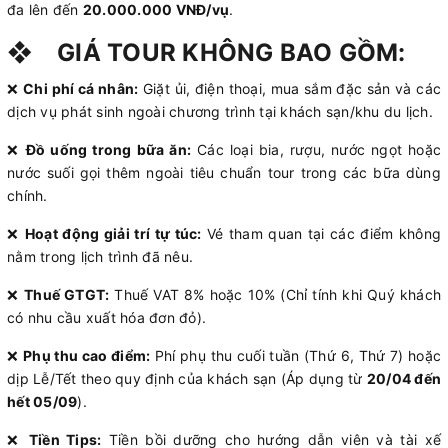
đa lên đến
20.000.000 VNĐ/vụ
.
❖
GIÁ TOUR KHÔNG BAO GỒM:
❌
Chi phí cá nhân:
Giặt ủi, điện thoại, mua sắm đặc sản và các
dịch vụ phát sinh ngoài chương trình tại khách sạn/khu du lịch.
❌
Đồ uống trong bữa ăn:
Các loại bia, rượu, nước ngọt hoặc
nước suối gọi thêm ngoài tiêu chuẩn tour trong các bữa dùng
chính.
❌
Hoạt động giải trí tự túc:
Vé tham quan tại các điểm không
nằm trong lịch trình đã nêu.
❌
Thuế GTGT:
Thuế VAT 8% hoặc 10% (Chỉ tính khi Quý khách
có nhu cầu xuất hóa đơn đỏ).
❌
Phụ thu cao điểm:
Phí phụ thu cuối tuần (Thứ 6, Thứ 7) hoặc
dịp Lễ/Tết theo quy định của khách sạn (Áp dụng từ
20/04 đến
hết 05/09
).
❌
Tiền Tips:
Tiền bồi dưỡng cho hướng dẫn viên và tài xế