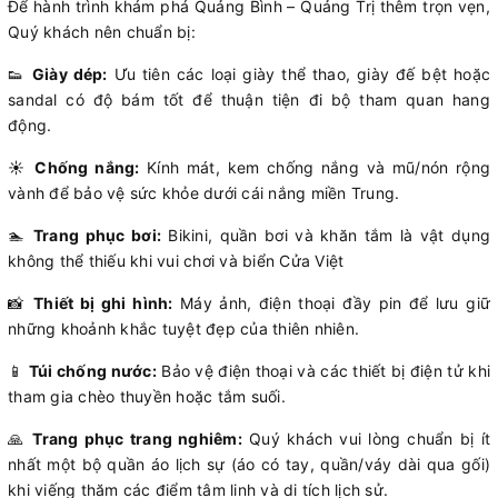
Để hành trình khám phá Quảng Bình – Quảng Trị thêm trọn vẹn,
Quý khách nên chuẩn bị:
👟
Giày dép:
Ưu tiên các loại giày thể thao, giày đế bệt hoặc
sandal có độ bám tốt để thuận tiện đi bộ tham quan hang
động.
☀️
Chống nắng:
Kính mát, kem chống nắng và mũ/nón rộng
vành để bảo vệ sức khỏe dưới cái nắng miền Trung.
🏊
Trang phục bơi:
Bikini, quần bơi và khăn tắm là vật dụng
không thể thiếu khi vui chơi và biển Cửa Việt
📸
Thiết bị ghi hình:
Máy ảnh, điện thoại đầy pin để lưu giữ
những khoảnh khắc tuyệt đẹp của thiên nhiên.
📱
Túi chống nước:
Bảo vệ điện thoại và các thiết bị điện tử khi
tham gia chèo thuyền hoặc tắm suối.
🙏
Trang phục trang nghiêm:
Quý khách vui lòng chuẩn bị ít
nhất một bộ quần áo lịch sự (áo có tay, quần/váy dài qua gối)
khi viếng thăm các điểm tâm linh và di tích lịch sử.