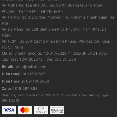
VP Nghệ An: Tòa nhà Dầu Khí, Số 07 đường Quang Trung,
Phường Thành Vinh, Tỉnh Nghệ An
VP Hà Nội: Số 212 đường Nguyễn Trãi, Phường Thanh Xuân, Hà
Nội
VP Đà Nẵng: Số 328 Điện Biên Phủ, Phường Thanh Khê, Đà
Nẵng
VP HCM : Số 204 đường Phan Đình Phùng, Phường Cầu Kiệu,
Hồ Chí Minh
Mã số lữ hành quốc tế: 42-017/2023 / TCDL-GP LHQT được
cấp ngày 12/4/2023 tại Tổng Cục Du Lịch
Email:
sales@hellotrip.vn
Điện thoại:
0911699556
Điện thoại 2:
0911699556
Zalo:
0816 697 888
Giấy phép kinh doanh số 3002201821 do sở KH&ĐT Hà Tĩnh cấp ngày
09/11/2018