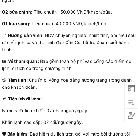
ngon:
02 bữa chính:
Tiêu chuẩn 150.000 VNĐ/khách/bữa.
01 bữa sáng:
Tiêu chuẩn 40.000 VNĐ/khách/bữa.
🚩
Hướng dẫn viên:
HDV chuyên nghiệp, nhiệt tình, am hiểu sâu
sắc về lịch sử và địa hình đảo Cồn Cỏ, hỗ trợ đoàn suốt hành
trình.
🎟️
Vé tham quan:
Bao gồm toàn bộ phí vào cổng các điểm du
lịch, di tích có trong chương trình.
🌸
Tâm linh:
Chuẩn bị vòng hoa dâng hương trang trọng dành
cho khách đoàn.
🥤
Tiện ích đi kèm:
Nước suối tinh khiết: 02 chai/người/ngày.
Khăn lạnh cao cấp: 02 cái/người/ngày.
🛡️
Bảo hiểm:
Bảo hiểm du lịch trọn gói với mức bồi thường tối