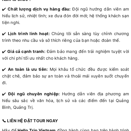
✔️
Chất lượng dịch vụ hàng đầu:
Đội ngũ hướng dẫn viên am
hiểu lịch sử, nhiệt tình; xe đưa đón đời mới; hệ thống khách sạn
tiện nghi.
✔️
Lịch trình linh hoạt:
Chúng tôi sẵn sàng tùy chỉnh chương
trình theo nhu cầu và sở thích riêng của bạn hoặc đoàn thể.
✔️
Giá cả cạnh tranh:
Đảm bảo mang đến trải nghiệm tuyệt vời
với chi phí tối ưu nhất cho khách hàng.
✔️
An toàn là ưu tiên:
Mọi khâu tổ chức đều được kiểm soát
chặt chẽ, đảm bảo sự an toàn và thoải mái xuyên suốt chuyến
đi.
✔️
Đội ngũ chuyên nghiệp:
Hướng dẫn viên địa phương am
hiểu sâu sắc về văn hóa, lịch sử và các điểm đến tại Quảng
Bình, Quảng Trị.
📞 LIÊN HỆ ĐẶT TOUR NGAY
Hãy để
Hello Trip Vietnam
đồng hành cùng bạn trên hành trình