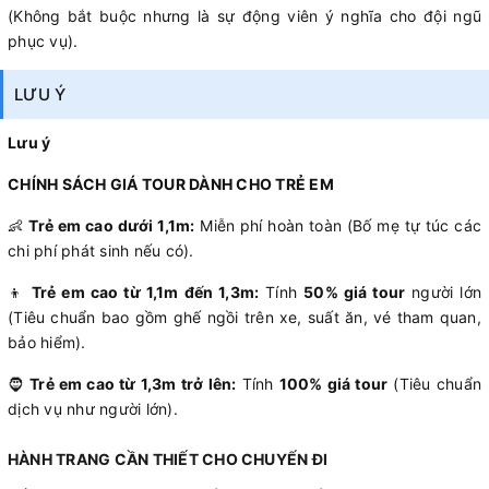
(Không bắt buộc nhưng là sự động viên ý nghĩa cho đội ngũ
phục vụ).
LƯU Ý
Lưu ý
CHÍNH SÁCH GIÁ TOUR DÀNH CHO TRẺ EM
👶
Trẻ em cao dưới 1,1m:
Miễn phí hoàn toàn (Bố mẹ tự túc các
chi phí phát sinh nếu có).
👦
Trẻ em cao từ 1,1m đến 1,3m:
Tính
50% giá tour
người lớn
(Tiêu chuẩn bao gồm ghế ngồi trên xe, suất ăn, vé tham quan,
bảo hiểm).
🧔
Trẻ em cao từ 1,3m trở lên:
Tính
100% giá tour
(Tiêu chuẩn
dịch vụ như người lớn).
HÀNH TRANG CẦN THIẾT CHO CHUYẾN ĐI