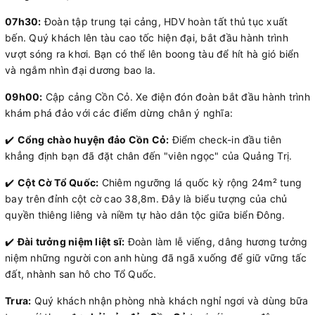
07h30:
Đoàn tập trung tại cảng, HDV hoàn tất thủ tục xuất
bến. Quý khách lên tàu cao tốc hiện đại, bắt đầu hành trình
vượt sóng ra khơi. Bạn có thể lên boong tàu để hít hà gió biển
và ngắm nhìn đại dương bao la.
09h00:
Cập cảng Cồn Cỏ. Xe điện đón đoàn bắt đầu hành trình
khám phá đảo với các điểm dừng chân ý nghĩa:
✔️
Cổng chào huyện đảo Cồn Cỏ:
Điểm check-in đầu tiên
khẳng định bạn đã đặt chân đến "viên ngọc" của Quảng Trị.
✔️
Cột Cờ Tổ Quốc:
Chiêm ngưỡng lá quốc kỳ rộng 24m² tung
bay trên đỉnh cột cờ cao 38,8m. Đây là biểu tượng của chủ
quyền thiêng liêng và niềm tự hào dân tộc giữa biển Đông.
✔️
Đài tưởng niệm liệt sĩ:
Đoàn làm lễ viếng, dâng hương tưởng
niệm những người con anh hùng đã ngã xuống để giữ vững tấc
đất, nhành san hô cho Tổ Quốc.
Trưa:
Quý khách nhận phòng nhà khách nghỉ ngơi và dùng bữa