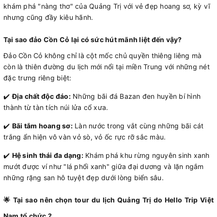
khám phá "nàng thơ" của Quảng Trị với vẻ đẹp hoang sơ, kỳ vĩ
nhưng cũng đầy kiêu hãnh.
Tại sao đảo Cồn Cỏ lại có sức hút mãnh liệt đến vậy?
Đảo Cồn Cỏ không chỉ là cột mốc chủ quyền thiêng liêng mà
còn là thiên đường du lịch mới nổi tại miền Trung với những nét
đặc trưng riêng biệt:
✔️
Địa chất độc đáo:
Những bãi đá Bazan đen huyền bí hình
thành từ tàn tích núi lửa cổ xưa.
✔️
Bãi tắm hoang sơ:
Làn nước trong vắt cùng những bãi cát
trắng ẩn hiện vô vàn vỏ sò, vỏ ốc rực rỡ sắc màu.
✔️
Hệ sinh thái đa dạng:
Khám phá khu rừng nguyên sinh xanh
mướt được ví như "lá phổi xanh" giữa đại dương và lặn ngắm
những rặng san hô tuyệt đẹp dưới lòng biển sâu.
🌟 Tại sao nên chọn tour du lịch Quảng Trị do Hello Trip Việt
Nam tổ chức ?