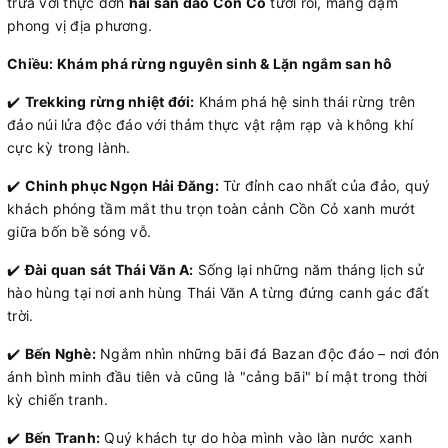
trưa với thực đơn
hải sản đảo Cồn Cỏ
tươi rói, mang đậm
phong vị địa phương.
Chiều: Khám phá rừng nguyên sinh & Lặn ngắm san hô
✔️
Trekking rừng nhiệt đới:
Khám phá hệ sinh thái rừng trên
đảo núi lửa độc đáo với thảm thực vật rậm rạp và không khí
cực kỳ trong lành.
✔️
Chinh phục Ngọn Hải Đăng:
Từ đỉnh cao nhất của đảo, quý
khách phóng tầm mắt thu trọn toàn cảnh Cồn Cỏ xanh mướt
giữa bốn bề sóng vỗ.
✔️
Đài quan sát Thái Văn A:
Sống lại những năm tháng lịch sử
hào hùng tại nơi anh hùng Thái Văn A từng đứng canh gác đất
trời.
✔️
Bến Nghè:
Ngắm nhìn những bãi đá Bazan độc đáo – nơi đón
ánh bình minh đầu tiên và cũng là "cảng bãi" bí mật trong thời
kỳ chiến tranh.
✔️
Bến Tranh:
Quý khách tự do hòa mình vào làn nước xanh