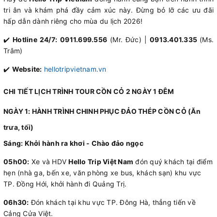
tri ân và khám phá đầy cảm xúc này. Đừng bỏ lỡ các ưu đãi
hấp dẫn dành riêng cho mùa du lịch 2026!
✔️
Hotline 24/7:
0911.699.556
(Mr. Đức) |
0913.401.335
(Ms.
Trâm)
✔️
Website:
hellotripvietnam.vn
CHI TIẾT LỊCH TRÌNH TOUR CỒN CỎ 2 NGÀY 1 ĐÊM
NGÀY 1: HÀNH TRÌNH CHINH PHỤC ĐẢO THÉP CỒN CỎ (Ăn
trưa, tối)
Sáng: Khởi hành ra khơi - Chào đảo ngọc
05h00:
Xe và HDV
Hello Trip Việt Nam
đón quý khách tại điểm
hẹn (nhà ga, bến xe, văn phòng xe bus, khách sạn) khu vực
TP. Đồng Hới, khởi hành đi Quảng Trị.
06h30:
Đón khách tại khu vực TP. Đông Hà, thẳng tiến về
Cảng Cửa Việt.