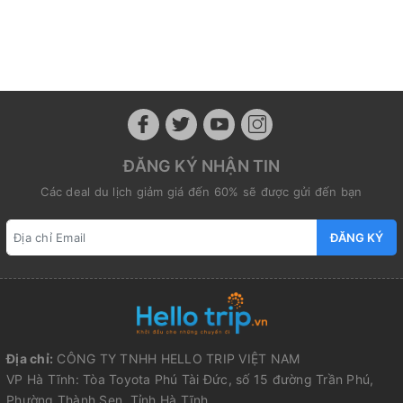
ĐĂNG KÝ NHẬN TIN
Các deal du lịch giảm giá đến 60% sẽ được gửi đến bạn
ĐĂNG KÝ
Địa chỉ:
CÔNG TY TNHH HELLO TRIP VIỆT NAM
VP Hà Tĩnh: Tòa Toyota Phú Tài Đức, số 15 đường Trần Phú,
Phường Thành Sen, Tỉnh Hà Tĩnh