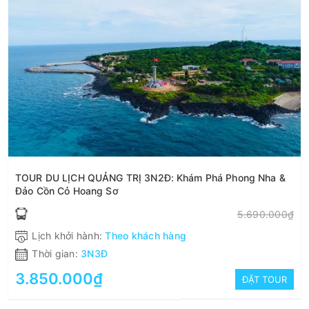
TOUR DU LỊCH QUẢNG TRỊ 3N2Đ: Khám Phá Phong Nha &
Đảo Cồn Cỏ Hoang Sơ
5.690.000₫
Lịch khởi hành:
Theo khách hàng
Thời gian:
3N3Đ
3.850.000₫
ĐẶT TOUR