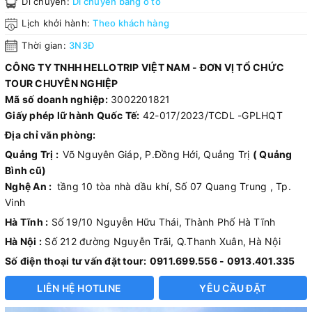
Di chuyển:
Di chuyển bằng ô tô
Lịch khởi hành:
Theo khách hàng
Thời gian:
3N3Đ
CÔNG TY TNHH HELLOTRIP VIỆT NAM - ĐƠN VỊ TỔ CHỨC
TOUR CHUYÊN NGHIỆP
Mã số doanh nghiệp:
3002201821
Giấy phép lữ hành Quốc Tế:
42-017/2023/TCDL -GPLHQT
Địa chỉ văn phòng:
Quảng Trị :
Võ Nguyên Giáp, P.Đồng Hới, Quảng Trị
( Quảng
Bình cũ)
Nghệ An :
tầng 10 tòa nhà dầu khí, Số 07 Quang Trung , Tp.
Vinh
Hà Tĩnh :
Số 19/10 Nguyễn Hữu Thái, Thành Phố Hà Tĩnh
Hà Nội :
Số 212 đường Nguyễn Trãi, Q.Thanh Xuân, Hà Nội
Số điện thoại tư vấn đặt tour:
0911.699.556 - 0913.401.335
LIÊN HỆ HOTLINE
YÊU CẦU ĐẶT