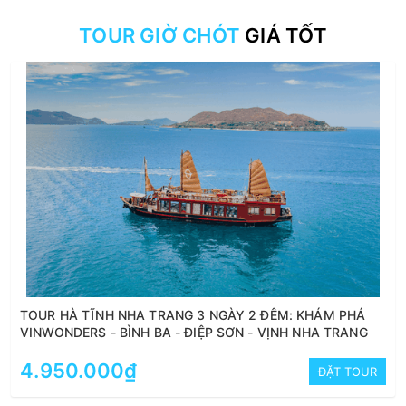
TOUR GIỜ CHÓT
GIÁ TỐT
TOUR HÀ TĨNH NHA TRANG 3 NGÀY 2 ĐÊM: KHÁM PHÁ
VINWONDERS - BÌNH BA - ĐIỆP SƠN - VỊNH NHA TRANG
4.950.000₫
ĐẶT TOUR