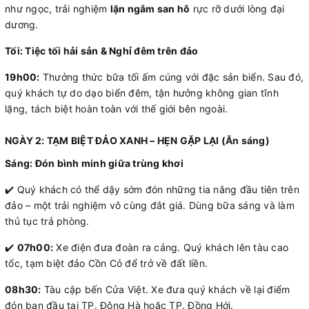
như ngọc, trải nghiệm
lặn ngắm san hô
rực rỡ dưới lòng đại
dương.
Tối: Tiệc tối hải sản & Nghỉ đêm trên đảo
19h00:
Thưởng thức bữa tối ấm cúng với đặc sản biển. Sau đó,
quý khách tự do dạo biển đêm, tận hưởng không gian tĩnh
lặng, tách biệt hoàn toàn với thế giới bên ngoài.
NGÀY 2: TẠM BIỆT ĐẢO XANH – HẸN GẶP LẠI (Ăn sáng)
Sáng: Đón bình minh giữa trùng khơi
✔️ Quý khách có thể dậy sớm đón những tia nắng đầu tiên trên
đảo – một trải nghiệm vô cùng đắt giá. Dùng bữa sáng và làm
thủ tục trả phòng.
✔️
07h00:
Xe điện đưa đoàn ra cảng. Quý khách lên tàu cao
tốc, tạm biệt đảo Cồn Cỏ để trở về đất liền.
08h30:
Tàu cập bến Cửa Việt. Xe đưa quý khách về lại điểm
đón ban đầu tại TP. Đông Hà hoặc TP. Đồng Hới.