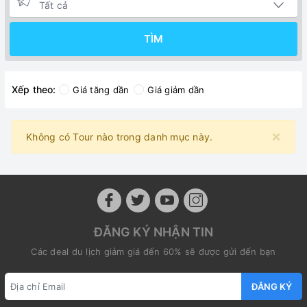
TÌM
Xếp theo:
Giá tăng dần
Giá giảm dần
×
Không có Tour nào trong danh mục này.
ĐĂNG KÝ NHẬN TIN
Các deal du lịch giảm giá đến 60% sẽ được gửi đến bạn
ĐĂNG KÝ