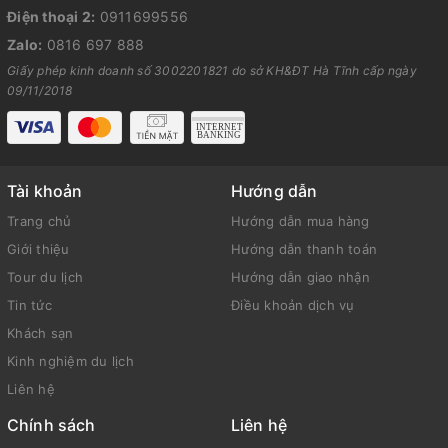
Điện thoại 2:
0911699556
Zalo:
0816 697 888
Giấy phép kinh doanh số 3002201821 do sở KH&ĐT Hà Tĩnh cấp ngày
09/11/2018
Tài khoản
Hướng dẫn
Trang chủ
Hướng dẫn mua hàng
Giới thiệu
Hướng dẫn thanh toán
Tour du lịch
Hướng dẫn giao nhận
Tin tức
Điều khoản dịch vụ
Khách sạn
Kinh nghiệm du lịch
Liên hệ
Chính sách
Liên hệ