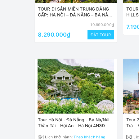
TOUR DI SẢN MIỀN TRUNG ĐẲNG
TOUR 
CẤP: HÀ NỘI – ĐÀ NẴNG – BÀ NÀ
HILLS
HILLS – PHỐ CỔ HỘI AN – CỐ ĐÔ
HUẾ 
10.990.000₫
7.19
HUẾ – HÀ NỘI
8.290.000₫
ĐẶT TOUR
Tour Hà Nội - Đà Nẵng - Bà Nà/Núi
Tour 
Thần Tài - Hội An - Hà Nội 4N3Đ
Trà - 
Lịch khởi hành:
Theo khách hàng
Lịc