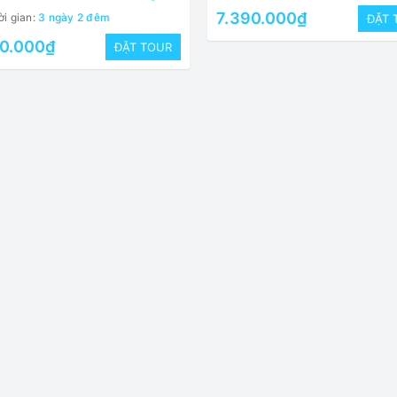
7.390.000₫
i gian:
3 ngày 2 đêm
ĐẶT 
90.000₫
ĐẶT TOUR