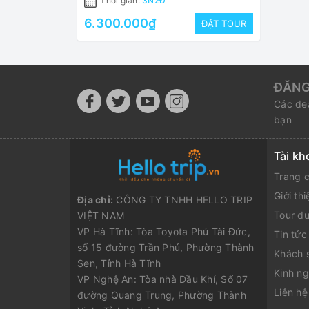
Thời gian:
3N2Đ
6.300.000₫
ĐẶT TOUR
ĐĂNG
Các dea
bạn
Tài kh
Trang 
Giới thi
Địa chỉ:
CÔNG TY TNHH HELLO TRIP
Tour du
VIỆT NAM
VP Hà Tĩnh: Tòa Toyota Phú Tài Đức,
Tin tức
số 15 đường Trần Phú, Phường Thành
Khách 
Sen, Tỉnh Hà Tĩnh
Kinh ng
VP Nghệ An: Tòa nhà Dầu Khí, Số 07
Liên hệ
đường Quang Trung, Phường Thành