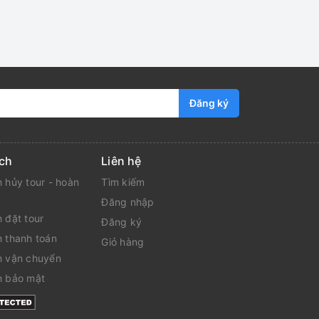
Đăng ký
ch
Liên hệ
 hủy tour - hoàn
Tìm kiếm
Đăng nhập
 đặt tour
Đăng ký
h thanh toán
Giỏ hàng
h vận chuyển
h bảo mật