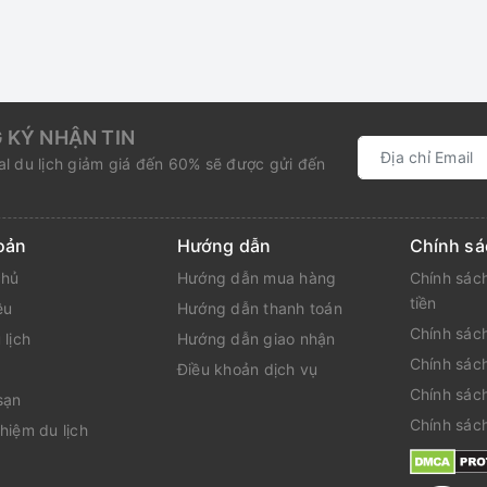
 KÝ NHẬN TIN
l du lịch giảm giá đến 60% sẽ được gửi đến
oản
Hướng dẫn
Chính sá
chủ
Hướng dẫn mua hàng
Chính sách
tiền
ệu
Hướng dẫn thanh toán
Chính sách
 lịch
Hướng dẫn giao nhận
Chính sác
Điều khoản dịch vụ
Chính sác
sạn
Chính sác
hiệm du lịch