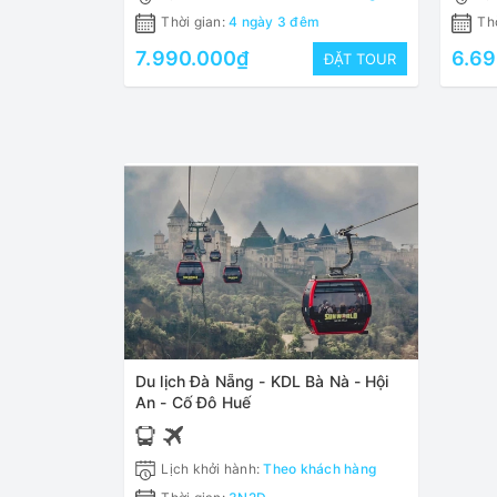
Thời gian:
4 ngày 3 đêm
Thờ
7.990.000₫
6.6
ĐẶT TOUR
Du lịch Đà Nẵng - KDL Bà Nà - Hội
An - Cố Đô Huế
Lịch khởi hành:
Theo khách hàng