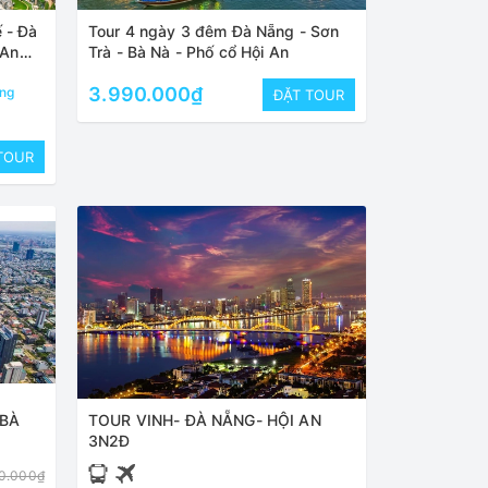
 - Đà
Tour 4 ngày 3 đêm Đà Nẵng - Sơn
 An
Trà - Bà Nà - Phố cổ Hội An
3.990.000₫
ng
ĐẶT TOUR
TOUR
 BÀ
TOUR VINH- ĐÀ NẴNG- HỘI AN
3N2Đ
0.000₫