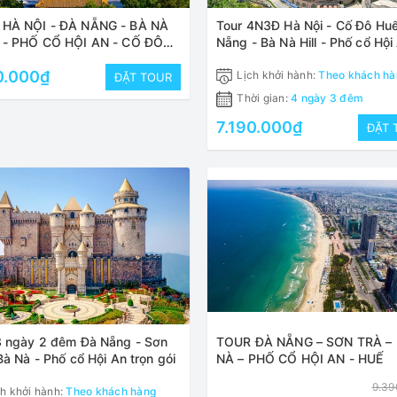
HÀ NỘI - ĐÀ NẴNG - BÀ NÀ
Tour 4N3Đ Hà Nội - Cố Đô Huế
 - PHỐ CỔ HỘI AN - CỐ ĐÔ
Nẵng - Bà Nà Hill - Phố cổ Hội
4N3Đ TRỌN GÓI
trọn gói
0.000₫
Lịch khởi hành:
Theo khách hà
ĐẶT TOUR
Thời gian:
4 ngày 3 đêm
7.190.000₫
ĐẶT 
3 ngày 2 đêm Đà Nẵng - Sơn
TOUR ĐÀ NẴNG – SƠN TRÀ –
Bà Nà - Phố cổ Hội An trọn gói
NÀ – PHỐ CỔ HỘI AN - HUẾ
9.39
h khởi hành:
Theo khách hàng