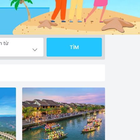
h từ
TÌM